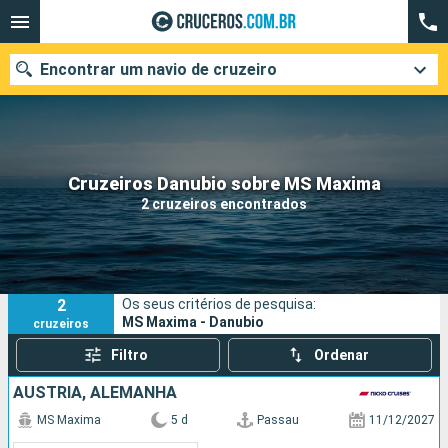
Encontrar um navio de cruzeiro
Quando ir?
Cruzeiros Danubio sobre MS Maxima
2 cruzeiros encontrados
Data de partida
Cidades
Companhias
2
Os seus critérios de pesquisa:
Pesquisar
MS Maxima - Danubio
cruzeiros
Filtro
Ordenar
AUSTRIA, ALEMANHA
MS Maxima
5 d
Passau
11/12/2027