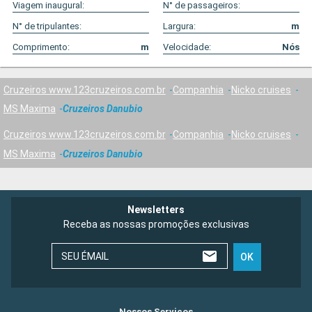
Viagem inaugural:
N° de passageiros:
N° de tripulantes:
Largura:
m
Comprimento:
m
Velocidade:
Nós
Cruzeiros www.123cruzeiros.com.br
Companhia
Nicko cruises
MS Maxima
Cruzeiros Danubio
Cruzeiros www.123cruzeiros.com.br
Companhia
Nicko cruises
MS Maxima
Cruzeiros Danubio
Newsletters
Receba as nossas promoções exclusivas
SEU ÉMAIL
OK
Nossos Serviços