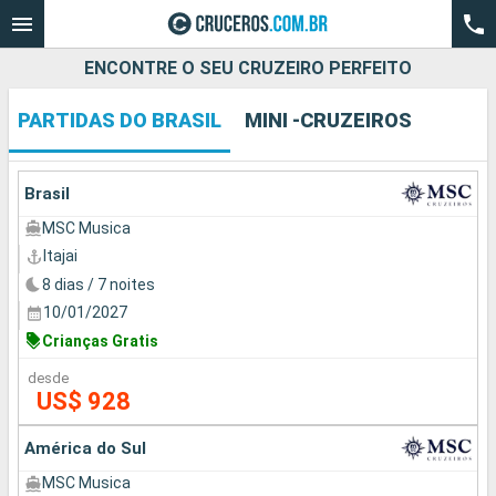
ENCONTRE O SEU CRUZEIRO PERFEITO
PARTIDAS DO BRASIL
MINI -CRUZEIROS
Quando ir?
Data de partida
Brasil
MSC Musica
Cidades
Companhias
Itajai
8 dias / 7 noites
Pesquisar
10/01/2027
Crianças Gratis
desde
US$ 928
América do Sul
MSC Musica