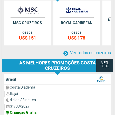
NOR
MSC CRUZEIROS
ROYAL CARIBBEAN
desde
desde
US$ 151
US$ 178
Ver todos os cruzeiros
AS MELHORES PROMOÇÕES COSTA
VER
TODO
CRUZEIROS
Brasil
Costa Diadema
Itajai
4 dias / 3 noites
31/03/2027
Crianças Gratis