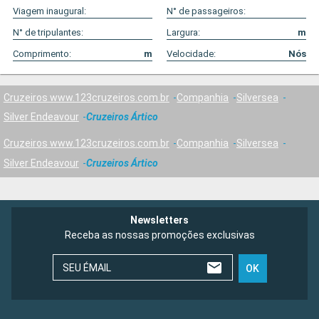
Viagem inaugural:
N° de passageiros:
N° de tripulantes:
Largura:
m
Comprimento:
m
Velocidade:
Nós
Cruzeiros www.123cruzeiros.com.br
Companhia
Silversea
Silver Endeavour
Cruzeiros Ártico
Cruzeiros www.123cruzeiros.com.br
Companhia
Silversea
Silver Endeavour
Cruzeiros Ártico
Newsletters
Receba as nossas promoções exclusivas
SEU ÉMAIL
OK