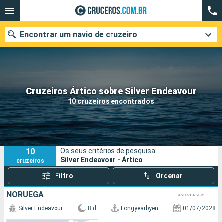
Encontrar um navio de cruzeiro
Quando ir?
Cruzeiros Ártico sobre Silver Endeavour
10 cruzeiros encontrados
Data de partida
Cidades
Companhias
10
Os seus critérios de pesquisa:
Pesquisar
Silver Endeavour - Ártico
cruzeiros
Filtro
Ordenar
NORUEGA
Silver Endeavour
8 d
Longyearbyen
01/07/2028