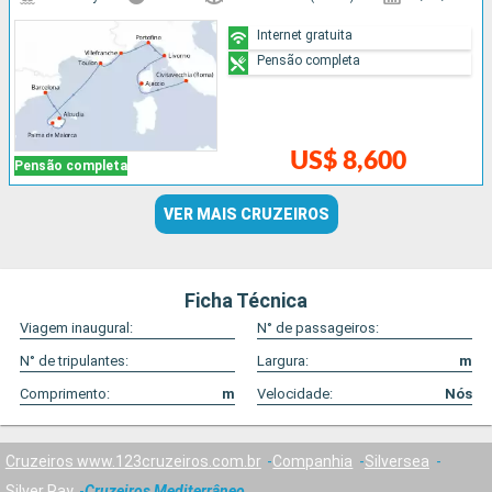
Internet gratuita
Pensão completa
US$ 8,600
Pensão completa
VER MAIS CRUZEIROS
Ficha Técnica
Viagem inaugural:
N° de passageiros:
N° de tripulantes:
Largura:
m
Comprimento:
m
Velocidade:
Nós
Cruzeiros www.123cruzeiros.com.br
Companhia
Silversea
Silver Ray
Cruzeiros Mediterrâneo