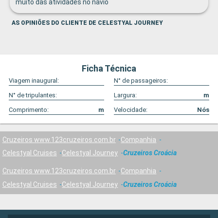
muito das atividades no navio
AS OPINIÕES DO CLIENTE DE CELESTYAL JOURNEY
Ficha Técnica
Viagem inaugural:
N° de passageiros:
N° de tripulantes:
Largura:
m
Comprimento:
m
Velocidade:
Nós
Cruzeiros www.123cruzeiros.com.br
Companhia
Celestyal Cruises
Celestyal Journey
Cruzeiros Croácia
Cruzeiros www.123cruzeiros.com.br
Companhia
Celestyal Cruises
Celestyal Journey
Cruzeiros Croácia