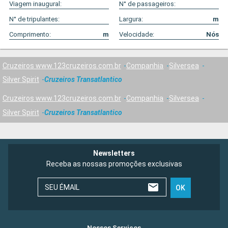
Viagem inaugural:
N° de passageiros:
N° de tripulantes:
Largura:
m
Comprimento:
m
Velocidade:
Nós
Cruzeiros www.123cruzeiros.com.br
Companhia
Silversea
Silver Spirit
Cruzeiros Transatlantico
Cruzeiros www.123cruzeiros.com.br
Companhia
Silversea
Silver Spirit
Cruzeiros Transatlantico
Newsletters
Receba as nossas promoções exclusivas
SEU ÉMAIL
OK
Nossos Serviços