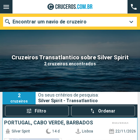
Encontrar um navio de cruzeiro
Quando ir?
Cruzeiros Transatlantico sobre Silver Spirit
2 cruzeiros encontrados
Data de partida
Cidades
Companhias
2
Os seus critérios de pesquisa:
Pesquisar
Silver Spirit - Transatlantico
cruzeiros
Filtro
Ordenar
PORTUGAL, CABO VERDE, BARBADOS
Silver Spirit
14 d
Lisboa
22/11/2026