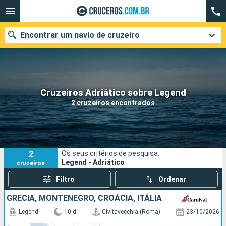
Encontrar um navio de cruzeiro
Quando ir?
Cruzeiros Adriático sobre Legend
2 cruzeiros encontrados
Data de partida
Cidades
Companhias
2
Os seus critérios de pesquisa:
Pesquisar
Legend - Adriático
cruzeiros
Filtro
Ordenar
GRÉCIA, MONTENEGRO, CROÁCIA, ITÁLIA
Legend
10 d
Civitavecchia (Roma)
23/10/2026