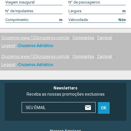
Viagem inaugural:
N° de passageiros:
N° de tripulantes:
Largura:
m
Comprimento:
m
Velocidade:
Nós
Cruzeiros www.123cruzeiros.com.br
Companhia
Carnival
Legend
Cruzeiros Adriático
Cruzeiros www.123cruzeiros.com.br
Companhia
Carnival
Legend
Cruzeiros Adriático
Newsletters
Receba as nossas promoções exclusivas
SEU ÉMAIL
OK
Nossos Serviços