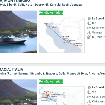
CIA, MONTENEGRO
Hvar, Sibenik, Split, Kotor, Dubrovnik, Korcula, Rovinj, Veneza
Pensão completa
Le Boreal
8 d
Cabine va
Veneza
03/09/20
ÁCIA, ITÁLIA
ecchia (Roma), Salerno, Stromboli, Siracusa, Galle, Monopoli, Hvar, Ancona, Ve
Pensão completa
Le Boreal
9 d
Cabine ex
Civitavec