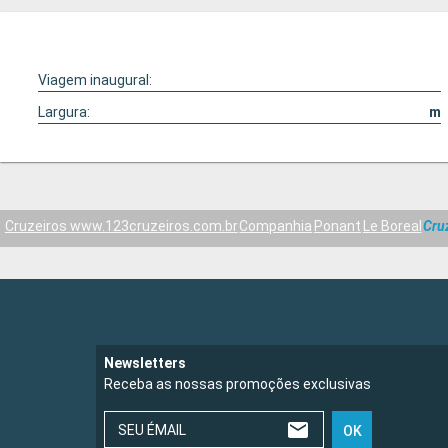
Viagem inaugural:
Largura:
m
Cruzeiros www.123cruzeiros.com.br
Companhia
Ponant
Le Boreal
Cru
Newsletters
Receba as nossas promoções exclusivas
SEU ÉMAIL
OK