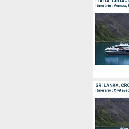
ITÁLIA, CROÁ
Itinerário : Veneza, 
SRI LANKA, CRO
Itinerário : Civitav