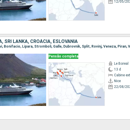
12/05/20
IA, SRI LANKA, CROÁCIA, ESLOVÃNIA
lvi, Bonifacio, Lipara, Stromboli, Galle, Dubrovnik, Split, Rovinj, Veneza, Piran,
Pensão completa
Le Boreal
13 d
Cabine ex
Nice
22/08/20