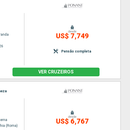
desde
US$ 7,749
randa
26
Pensão completa
VER CRUZEIROS
neza
desde
US$ 6,767
terna
chia (Roma)