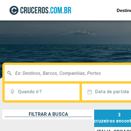
Destin
Quando ir?
Data de partida
FILTRAR A BUSCA
3
cruzeiros
encon