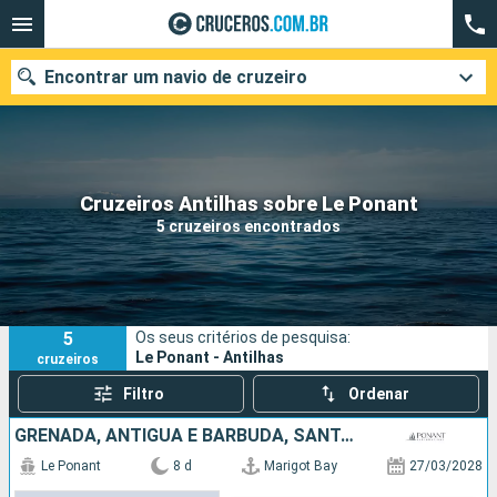
Encontrar um navio de cruzeiro
Quando ir?
Cruzeiros Antilhas sobre Le Ponant
5 cruzeiros encontrados
Data de partida
Cidades
Companhias
5
Os seus critérios de pesquisa:
Pesquisar
Le Ponant - Antilhas
cruzeiros
Filtro
Ordenar
GRENADA, ANTIGUA E BARBUDA, SANTA LUCIA
Le Ponant
8 d
Marigot Bay
27/03/2028