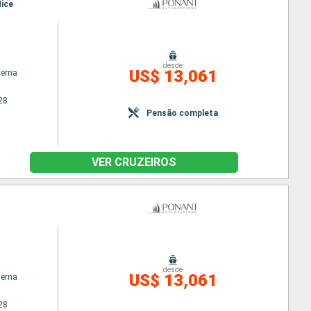
Nice
desde
US$ 13,061
terna
28
Pensão completa
VER CRUZEIROS
desde
US$ 13,061
terna
28