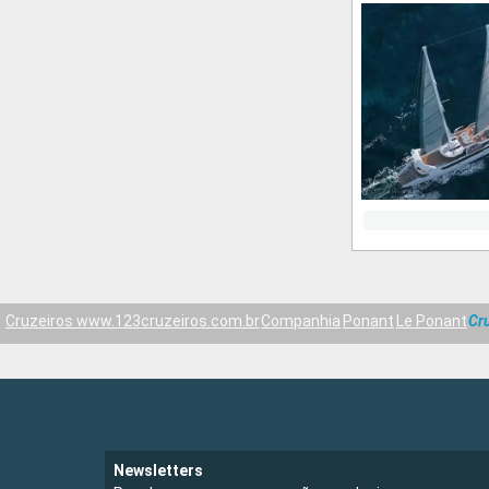
Cruzeiros www.123cruzeiros.com.br
Companhia
Ponant
Le Ponant
Cr
Newsletters