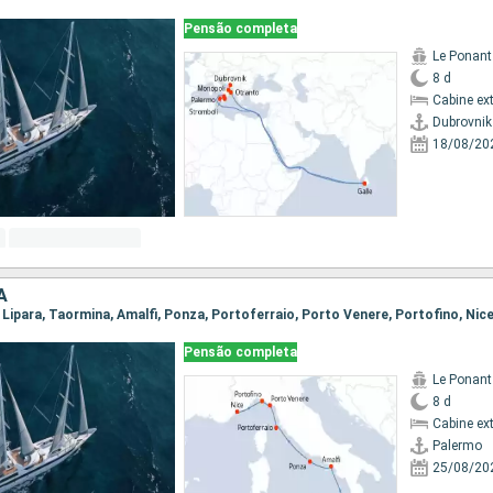
Pensão completa
Le Ponant
8 d
Cabine ex
Dubrovnik
18/08/20
A
, Lipara, Taormina, Amalfi, Ponza, Portoferraio, Porto Venere, Portofino, Nic
Pensão completa
Le Ponant
8 d
Cabine ex
Palermo
25/08/20