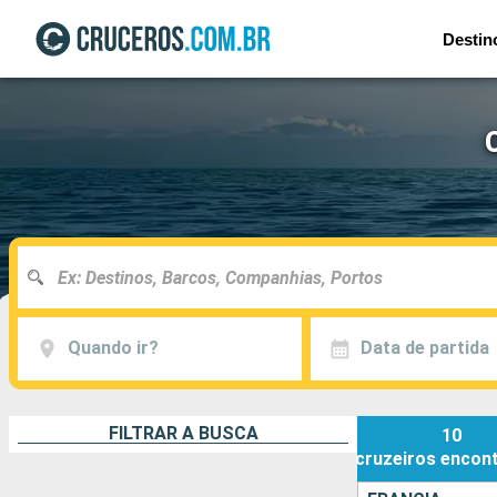
Destin
Quando ir?
Data de partida
FILTRAR A BUSCA
10
cruzeiros
encon