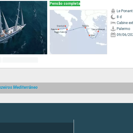
Pensão completa
Le Ponant
8 d
Cabine ex
Palermo
09/06/20
uzeiros Mediterrâneo