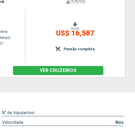
nik
desde
US$ 16,587
terna
Atenas)
27
Pensão completa
VER CRUZEIROS
N° de tripulantes:
Velocidade:
Nós