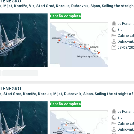
NTENEGRO
Pensão completa
Le Ponant
8 d
Cabine ex
Dubrovnik
03/08/20
NTENEGRO
Pensão completa
Le Ponant
8 d
Cabine ex
Dubrovnik