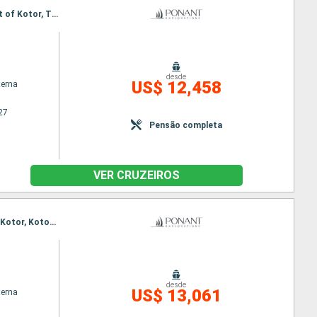
Itinerário : Dubrovnik, Mljet, Komiža, Vis, Stari Grad, Korcula, Dubrovnik, Sipan, Sailing the straight of Kotor, Tivat, Dubrovnik
desde
US$ 12,458
terna
27
Pensão completa
VER CRUZEIROS
Itinerário : Dubrovnik, Stari Grad, Komiža, Korcula, Mljet, Dubrovnik, Sipan, Sailing the straight of Kotor, Kotor, Dubrovnik
desde
US$ 13,061
terna