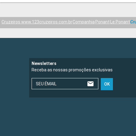
Cruzeiros www.123cruzeiros.com.br
Companhia
Ponant
Le Ponant
Cr
Newsletters
Receba as nossas promoções exclusivas
SEU ÉMAIL
OK