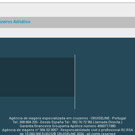
uzeiros Adriático
Agência de viagens especializada em cruzeiros - CRUISELINE - Portugal
Tel: 308 804 335 - Desde España Tel : 902 76 72 90( Llamada Directa )
Garantia financeira Groupama Apólice número 4000717380
Agência de viagens n° 006 02 0007 - Responsabilidade civil e profissional RC RSA
de 10 000 000 EUROS© CRUISELINE 2026 - all rights reserved