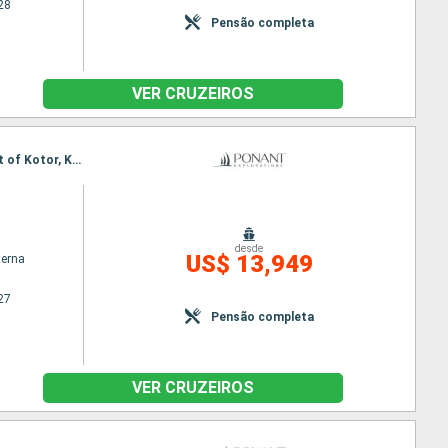
28
Pensão completa
VER CRUZEIROS
Itinerário : Dubrovnik, Mljet, Komiža, Vis, Stari Grad, Korcula, Dubrovnik, Sipan, Sailing the straight of Kotor, Kotor, Dubrovnik
desde
US$ 13,949
terna
27
Pensão completa
VER CRUZEIROS