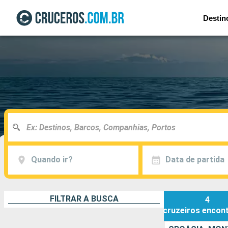
Destin
Quando ir?
Data de partida
FILTRAR A BUSCA
4
cruzeiros
encon