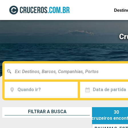
Destin
Cr
Quando ir?
Data de partida
FILTRAR A BUSCA
30
cruzeiros
encon