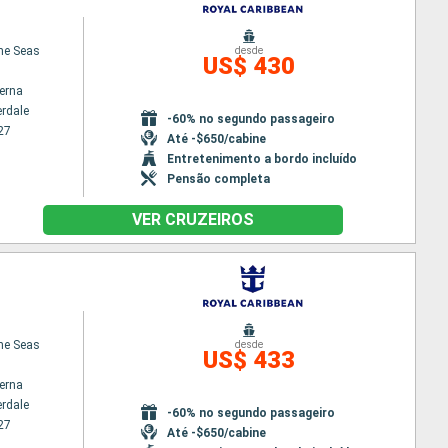
the Seas
desde
US$ 430
terna
erdale
-60% no segundo passageiro
27
Até -$650/cabine
Entretenimento a bordo incluído
Pensão completa
VER CRUZEIROS
the Seas
desde
US$ 433
terna
erdale
-60% no segundo passageiro
27
Até -$650/cabine