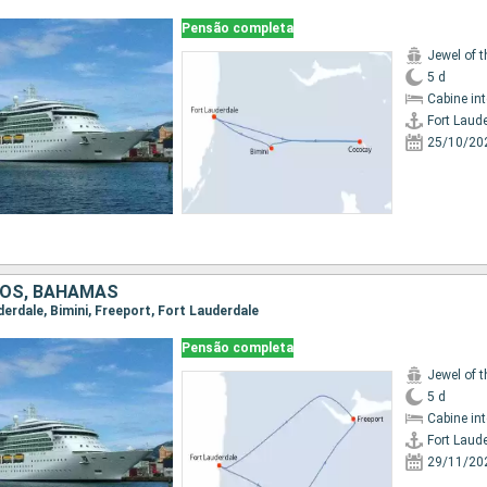
Pensão completa
Jewel of 
5 d
Cabine in
Fort Laud
25/10/20
DOS, BAHAMAS
uderdale, Bimini, Freeport, Fort Lauderdale
Pensão completa
Jewel of 
5 d
Cabine in
Fort Laud
29/11/20