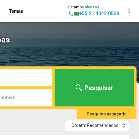
Estamos
abertos
Temas
+55 21 4042 0503
eas
Pesquisar
anhias
Pesquisa avançada
Ordem: Recomendados