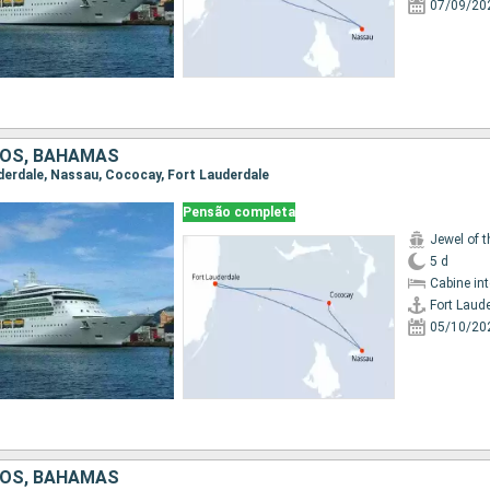
07/09/20
DOS, BAHAMAS
auderdale, Nassau, Cococay, Fort Lauderdale
Pensão completa
Jewel of 
5 d
Cabine in
Fort Laud
05/10/20
DOS, BAHAMAS