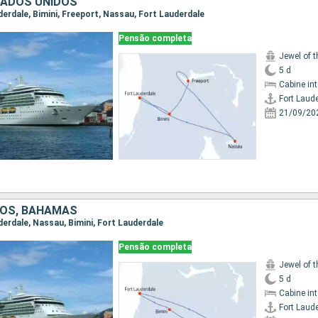
TADOS UNIDOS
uderdale, Bimini, Freeport, Nassau, Fort Lauderdale
Pensão completa
Jewel of 
5 d
Cabine in
Fort Laud
21/09/20
DOS, BAHAMAS
uderdale, Nassau, Bimini, Fort Lauderdale
Pensão completa
Jewel of 
5 d
Cabine in
Fort Laud