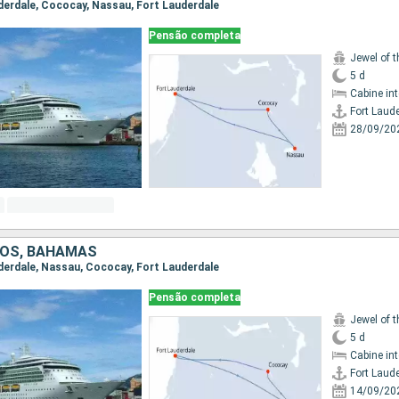
auderdale, Cococay, Nassau, Fort Lauderdale
Pensão completa
Jewel of 
5 d
Cabine in
Fort Laud
28/09/20
DOS, BAHAMAS
auderdale, Nassau, Cococay, Fort Lauderdale
Pensão completa
Jewel of 
5 d
Cabine in
Fort Laud
14/09/20