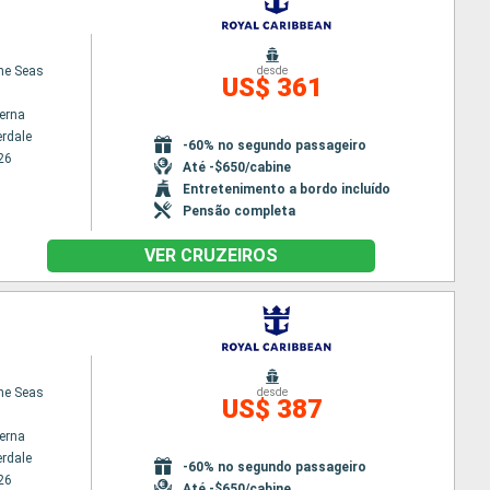
the Seas
desde
US$ 361
terna
erdale
-60% no segundo passageiro
26
Até -$650/cabine
Entretenimento a bordo incluído
Pensão completa
VER CRUZEIROS
the Seas
desde
US$ 387
terna
erdale
-60% no segundo passageiro
26
Até -$650/cabine