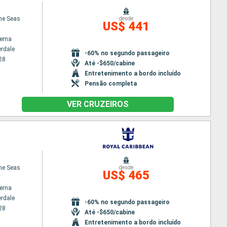
the Seas
desde
US$ 441
terna
erdale
-60% no segundo passageiro
28
Até -$650/cabine
Entretenimento a bordo incluído
Pensão completa
VER CRUZEIROS
the Seas
desde
US$ 465
terna
erdale
-60% no segundo passageiro
28
Até -$650/cabine
Entretenimento a bordo incluído