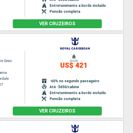
Entretenimento a bordo incluído
Pensão completa
VER CRUZEIROS
the Seas
desde
US$ 421
terna
erdale
-60% no segundo passageiro
27
Até -$650/cabine
Entretenimento a bordo incluído
Pensão completa
VER CRUZEIROS