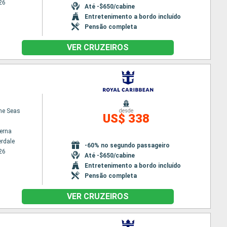
26
Até -$650/cabine
Entretenimento a bordo incluído
Pensão completa
VER CRUZEIROS
the Seas
desde
US$ 338
terna
erdale
-60% no segundo passageiro
26
Até -$650/cabine
Entretenimento a bordo incluído
Pensão completa
VER CRUZEIROS