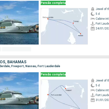
Pensão completa
Jewel of 
5 d
Cabine in
Fort Laud
24/01/20
DOS, BAHAMAS
uderdale, Freeport, Nassau, Fort Lauderdale
Pensão completa
Jewel of 
5 d
Cabine in
Fort Laud
31/01/20