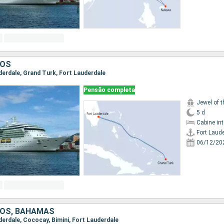
DOS
uderdale, Grand Turk, Fort Lauderdale
Pensão completa
Jewel of 
5 d
Cabine in
Fort Laud
06/12/20
DOS, BAHAMAS
uderdale, Cococay, Bimini, Fort Lauderdale