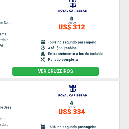
the Seas
desde
US$ 312
terna
erdale
-60% no segundo passageiro
26
Até -$650/cabine
Entretenimento a bordo incluído
Pensão completa
VER CRUZEIROS
the Seas
desde
US$ 334
terna
erdale
-60% no segundo passageiro