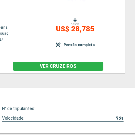
desde
US$ 28,785
terna
ssuaq
27
Pensão completa
VER CRUZEIROS
N° de tripulantes:
Velocidade:
Nós