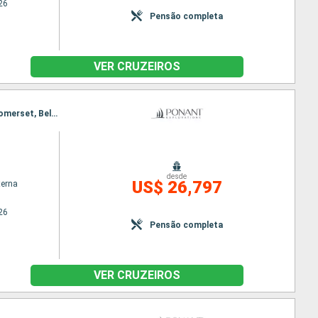
26
Pensão completa
VER CRUZEIROS
Itinerário : Nuuk, Nooralak, Baia de Disko, Pond Inlet, Philpots Island, Estreito de Lancaster, Île Somerset, Bellot stait, Prince of Wales Strait, Île de Prescott, Prince of Wales Strait, Estreito de Lancaster, Beechey (ilha), Estreito de Lancaster, Svartenhavn, Qeqertarsuaq, Evighedsfjorden, Nuuk
desde
US$ 26,797
terna
26
Pensão completa
VER CRUZEIROS