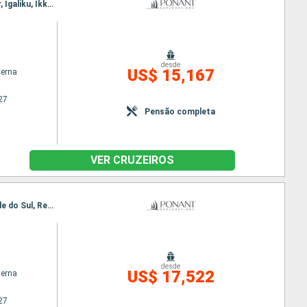
Itinerário : Reykjavik, Tasiilaq, Sermilikfjord, Fjord Skjoldungen, Passagem de Christian Sund, Hvar, Igaliku, Ikka Fjord Groenland, Nuuk, Sisimiut, Base Paul Emile Victor, Baia de Disko, Nooralak, Kangerlussuaq
desde
US$ 15,167
terna
27
Pensão completa
VER CRUZEIROS
Itinerário : Nuuk, Qeqertarsuaq, Iqaluit, Grinell glacier, Akpatok, Nachvak fjord, Nain CA, Rio Grande do Sul, Red Bay, Adamstown, Twillengate, Baie de Trinity, St Johns, Saint Pierre & Miquelon, Halifax
desde
US$ 17,522
terna
27