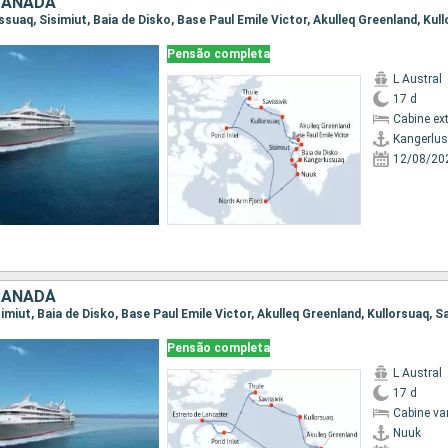
CANADÁ
Pensão completa
L Austral
17 d
Cabine ex
Kangerlu
12/08/20
CANADÁ
Pensão completa
L Austral
17 d
Cabine va
Nuuk