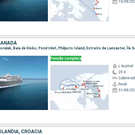
15/08/20
CANADÁ
Pensão completa
L Austral
20 d
Cabine ex
Nuuk
31/08/20
SLÂNDIA, CROÁCIA