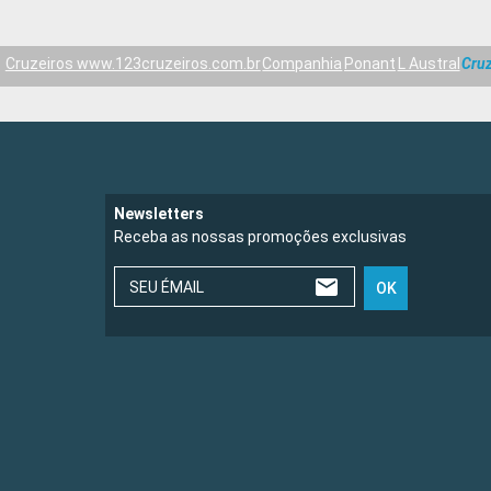
Cruzeiros www.123cruzeiros.com.br
Companhia
Ponant
L Austral
Cruz
Newsletters
Receba as nossas promoções exclusivas
SEU ÉMAIL
OK