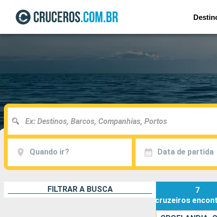
Destin
Quando ir?
Data de partida
FILTRAR A BUSCA
7
cruzeiros
encon