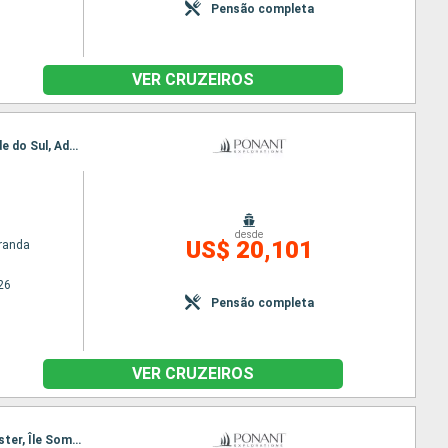
Pensão completa
VER CRUZEIROS
Itinerário : Nuuk, Qeqertarsuaq, Iqaluit, Grinell glacier, Akpatok, Nachvak fjord, Nain CA, Rio Grande do Sul, Adamstown, Red Bay, Twillengate, Baie de Trinity, St Johns, Saint Pierre & Miquelon, Halifax
desde
US$ 20,101
randa
26
Pensão completa
VER CRUZEIROS
Itinerário : Kangerlussuaq, Nooralak, Baia de Disko, Pond Inlet, Philpots Island, Estreito de Lancaster, Île Somerset, Bellot stait, Prince of Wales Strait, Île de Prescott, Prince of Wales Strait, Estreito de Lancaster, Beechey (ilha), Estreito de Lancaster, Svartenhavn, Qeqertarsuaq, Evighedsfjorden, Nuuk