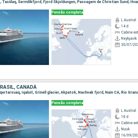
Pensão completa
L Austral
14 d
Cabine ex
Reykjavik
30/07/20
BRASIL, CANADÁ
Pensão completa
L Austral
18 d
Cabine ex
Nuuk
16/09/20