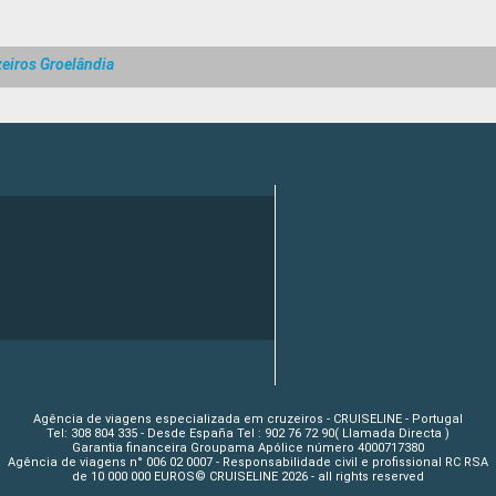
eiros Groelândia
Agência de viagens especializada em cruzeiros - CRUISELINE - Portugal
Tel: 308 804 335 - Desde España Tel : 902 76 72 90( Llamada Directa )
Garantia financeira Groupama Apólice número 4000717380
Agência de viagens n° 006 02 0007 - Responsabilidade civil e profissional RC RSA
de 10 000 000 EUROS© CRUISELINE 2026 - all rights reserved