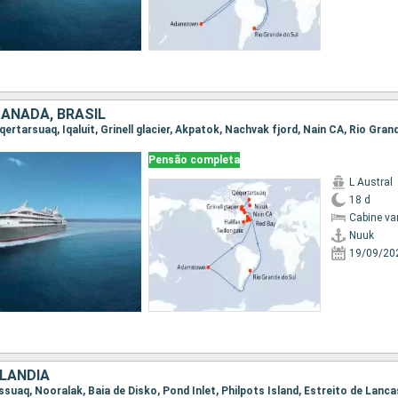
CANADÁ, BRASIL
Pensão completa
L Austral
18 d
Cabine va
Nuuk
19/09/20
LÂNDIA