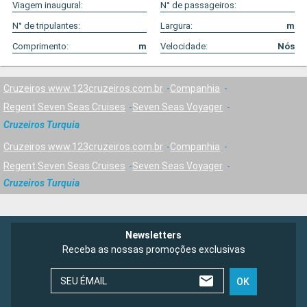
Viagem inaugural:
N° de passageiros:
N° de tripulantes:
Largura:
m
Comprimento:
m
Velocidade:
Nós
Cruzeiros www.123cruzeiros.com.br
Companhia
Regent Seven Seas Cruises
Seven Seas Voyager
Cruzeiros Turquia
Cruzeiros www.123cruzeiros.com.br
Companhia
Regent Seven Seas Cruises
Seven Seas Voyager
Cruzeiros Turquia
Newsletters
Receba as nossas promoções exclusivas
SEU ÉMAIL
OK