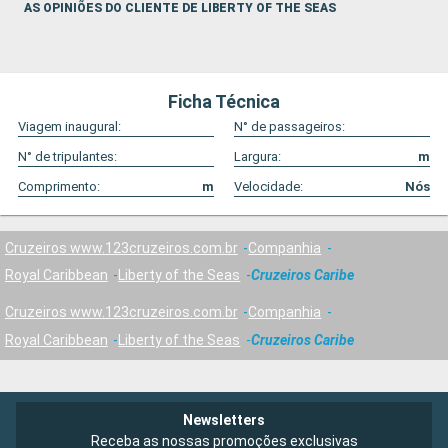
AS OPINIÕES DO CLIENTE DE LIBERTY OF THE SEAS
Ficha Técnica
Viagem inaugural:
N° de passageiros:
N° de tripulantes:
Largura:
m
Comprimento:
m
Velocidade:
Nós
Cruzeiros www.123cruzeiros.com.br
Companhia
Royal Caribbean
Liberty of the Seas
Cruzeiros Caribe
Cruzeiros www.123cruzeiros.com.br
Companhia
Royal Caribbean
Liberty of the Seas
Cruzeiros Caribe
Newsletters
Receba as nossas promoções exclusivas