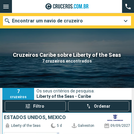
Encontrar um navio de cruzeiro
Quando ir?
Cruzeiros Caribe sobre Liberty of the Seas
7 cruzeiros encontrados
Data de partida
Cidades
Companhias
7
Os seus critérios de pesquisa:
Pesquisar
Liberty of the Seas - Caribe
cruzeiros
Filtro
Ordenar
ESTADOS UNIDOS, MÉXICO
Liberty of the Seas
5 d
Galveston
09/09/2027