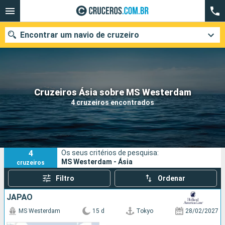
Encontrar um navio de cruzeiro
Quando ir?
Cruzeiros Ásia sobre MS Westerdam
4 cruzeiros encontrados
Data de partida
Cidades
Companhias
4
Os seus critérios de pesquisa:
Pesquisar
MS Westerdam - Ásia
cruzeiros
Filtro
Ordenar
JAPÃO
MS Westerdam
15 d
Tokyo
28/02/2027