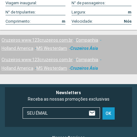
Viagem inaugural:
N° de passageiros:
N° de tripulantes:
Largura:
m
Comprimento:
m
Velocidade:
Nós
Cruzeiros www.123cruzeiros.com.br
Companhia
Holland America
MS Westerdam
Cruzeiros Ásia
Cruzeiros www.123cruzeiros.com.br
Companhia
Holland America
MS Westerdam
Cruzeiros Ásia
Newsletters
Receba as nossas promoções exclusivas
SEU ÉMAIL
OK