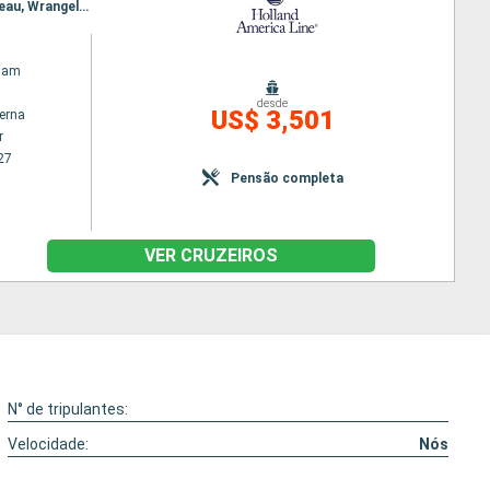
Itinerário : Vancouver, Sitka, Geleira Hubbard, Valdez, Kodiak, Homer, Anchorage, Glaciar Bay, Juneau, Wrangell, Ketchikan, Prince Rupert, Vancouver
dam
desde
US$ 3,501
terna
r
27
Pensão completa
VER CRUZEIROS
N° de tripulantes:
Velocidade:
Nós