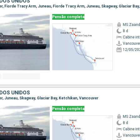
DOS UNIDOS
Pensão completa
MS Zaan
8 d
Cabine in
Vancouve
12/05/20
DOS UNIDOS
er, Juneau, Skagway, Glaciar Bay, Ketchikan, Vancouver
Pensão completa
MS Zaan
8 d
Cabine in
Vancouve