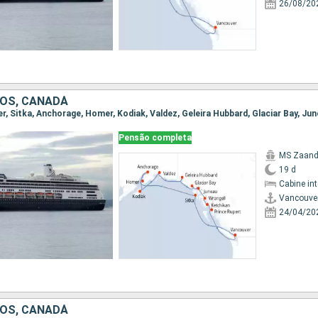
26/08/20
OS, CANADÁ
Pensão completa
MS Zaan
19 d
Cabine in
Vancouve
24/04/20
OS, CANADÁ