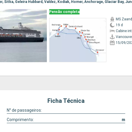
Pensão completa
MS Zaan
19 d
Cabine in
Vancouve
15/09/20
Ficha Técnica
N° de passageiros:
Comprimento:
m