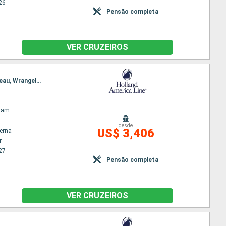
26
Pensão completa
VER CRUZEIROS
Itinerário : Vancouver, Sitka, Anchorage, Homer, Kodiak, Valdez, Geleira Hubbard, Glaciar Bay, Juneau, Wrangell, Ketchikan, Prince Rupert, Vancouver
dam
desde
US$ 3,406
terna
r
27
Pensão completa
VER CRUZEIROS