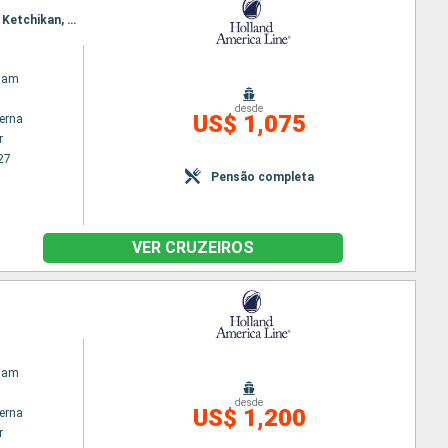
Itinerário : Vancouver, Fiorde Tracy Arm, Juneau, Fiorde Tracy Arm, Juneau, Skagway, Glaciar Bay, Ketchikan, Vancouver
dam
desde
US$ 1,075
terna
r
27
Pensão completa
VER CRUZEIROS
dam
desde
US$ 1,200
terna
r