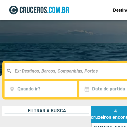
Destin
Quando ir?
Data de partida
FILTRAR A BUSCA
4
cruzeiros
encon