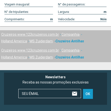
Viagem inaugural:
N° de passageiros:
N° de tripulantes:
Largura:
m
Comprimento:
m
Velocidade:
Nós
Cruzeiros www.123cruzeiros.com.br
Companhia
Holland America
MS Zuiderdam
Cruzeiros Antilhas
Cruzeiros www.123cruzeiros.com.br
Companhia
Holland America
MS Zuiderdam
Cruzeiros Antilhas
Newsletters
Receba as nossas promoções exclusivas
SEU ÉMAIL
OK