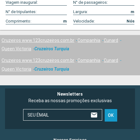
Viagem inaugural:
N° de passageiros:
N° de tripulantes:
Largura:
m
Comprimento:
m
Velocidade:
Nós
Cruzeiros www.123cruzeiros.com.br
Companhia
Cunard
Queen Victoria
Cruzeiros Turquia
Cruzeiros www.123cruzeiros.com.br
Companhia
Cunard
Queen Victoria
Cruzeiros Turquia
Newsletters
Receba as nossas promoções exclusivas
SEU ÉMAIL
OK
Nossos Serviços