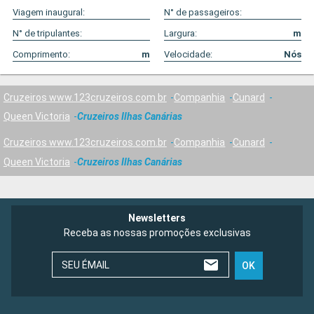
Viagem inaugural:
N° de passageiros:
N° de tripulantes:
Largura:
m
Comprimento:
m
Velocidade:
Nós
Cruzeiros www.123cruzeiros.com.br
Companhia
Cunard
Queen Victoria
Cruzeiros Ilhas Canárias
Cruzeiros www.123cruzeiros.com.br
Companhia
Cunard
Queen Victoria
Cruzeiros Ilhas Canárias
Newsletters
Receba as nossas promoções exclusivas
SEU ÉMAIL
OK