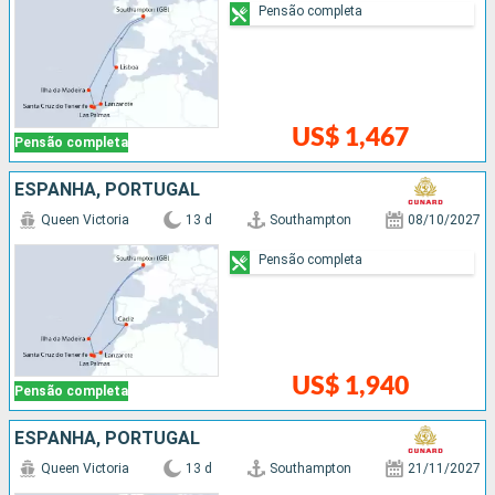
Pensão completa
US$ 1,467
Pensão completa
ESPANHA, PORTUGAL
Queen Victoria
13 d
Southampton
08/10/2027
Pensão completa
US$ 1,940
Pensão completa
ESPANHA, PORTUGAL
Queen Victoria
13 d
Southampton
21/11/2027