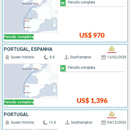
Pensão completa
US$ 970
Pensão completa
PORTUGAL, ESPANHA
Queen Victoria
8 d
Southampton
13/02/2028
Pensão completa
US$ 1,396
Pensão completa
PORTUGAL
Queen Victoria
13 d
Southampton
04/12/2026