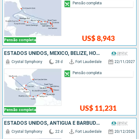
Pensão completa
US$ 8,943
Pensão completa
ESTADOS UNIDOS, MÉXICO, BELIZE, HONDURAS, COSTA RICA, PANAMÁ, COLOMBIA, ARUBA, SANTA LUCIA, PORTO RICO, REPUBLICA DOMINICANA, ANTIGUA E BARBUDA, FRANCIA
Crystal Symphony
28 d
Fort Lauderdale
22/11/2027
Pensão completa
US$ 11,231
Pensão completa
ESTADOS UNIDOS, ANTIGUA E BARBUDA, PORTO RICO, REPUBLICA DOMINICANA, BAHAMAS, MÉXICO, BELIZE, HONDURAS, ISLAS CAIMÁN, JAMAICA
Crystal Symphony
22 d
Fort Lauderdale
20/12/2026