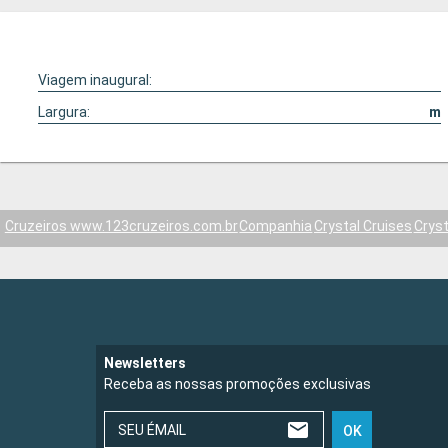
Viagem inaugural:
Largura:
m
Cruzeiros www.123cruzeiros.com.br
Companhia
Crystal Cruises
Crys
Newsletters
Receba as nossas promoções exclusivas
SEU ÉMAIL
OK