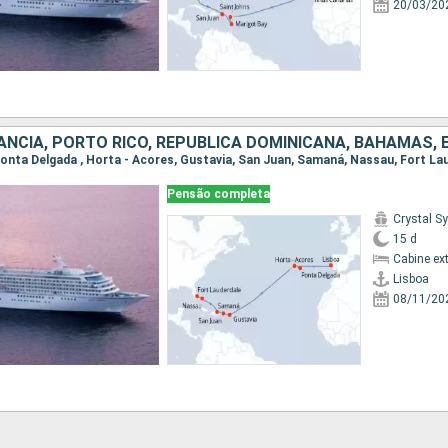
20/03/20
, Ponta Delgada , Horta - Acores, Gustavia, San Juan, Samaná, Nassau, Fort La
Pensão completa
Crystal 
15 d
Cabine ex
Lisboa
08/11/20