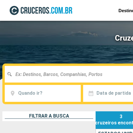
Destin
Cruz
Quando ir?
Data de partida
FILTRAR A BUSCA
3
cruzeiros
encon