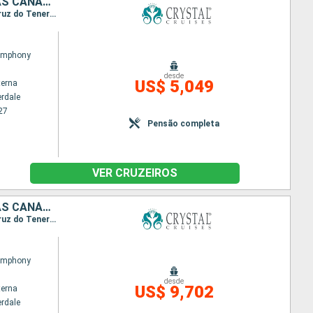
ESTADOS UNIDOS, PORTO RICO, SANTA LUCIA, ANTIGUA E BARBUDA, ILHAS CANÁRIAS
Itinerário : Fort Lauderdale, San Juan, Marigot Bay, Saint Johns, Santa Cruz de la Palma, Santa Cruz do Tenerife, Ilhas Canarias
Symphony
desde
US$ 5,049
terna
erdale
27
Pensão completa
VER CRUZEIROS
ESTADOS UNIDOS, PORTO RICO, SANTA LUCIA, ANTIGUA E BARBUDA, ILHAS CANÁRIAS, ESPANHA, PORTUGAL, MARROCOS
Itinerário : Fort Lauderdale, San Juan, Marigot Bay, Saint Johns, Santa Cruz de la Palma, Santa Cruz do Tenerife, Ilhas Canarias, San Sebastian de la gomera, Arrecife, Funchal, Agadir, Casablanca, Cadiz, Portimão, Lisboa
Symphony
desde
US$ 9,702
terna
erdale