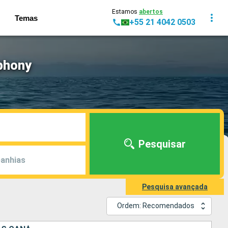
Estamos
abertos
Temas
+55 21 4042 0503
phony
Pesquisar
anhias
Pesquisa avançada
Ordem: Recomendados