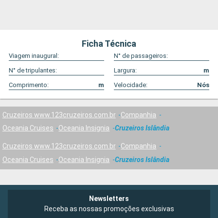
Ficha Técnica
Viagem inaugural:
N° de passageiros:
N° de tripulantes:
Largura:
m
Comprimento:
m
Velocidade:
Nós
Cruzeiros www.123cruzeiros.com.br
Companhia
Oceania Cruises
Oceania Insignia
Cruzeiros Islândia
Cruzeiros www.123cruzeiros.com.br
Companhia
Oceania Cruises
Oceania Insignia
Cruzeiros Islândia
Newsletters
Receba as nossas promoções exclusivas