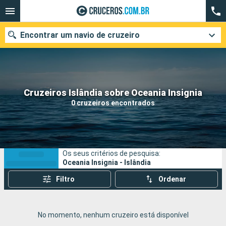
Encontrar um navio de cruzeiro
Quando ir?
Cruzeiros Islândia sobre Oceania Insignia
0 cruzeiros encontrados
Data de partida
Cidades
Companhias
Os seus critérios de pesquisa:
Pesquisar
Oceania Insignia - Islândia
Filtro
Ordenar
No momento, nenhum cruzeiro está disponível