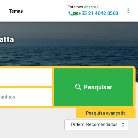
Estamos
abertos
Temas
+55 21 4042 0503
atta
Pesquisar
anhias
Pesquisa avançada
Ordem: Recomendados