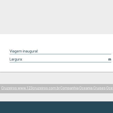
Viagem inaugural:
Largura:
m
Cruzeiros www.123cruzeiros.com.br
Companhia
Oceania Cruises
Oce