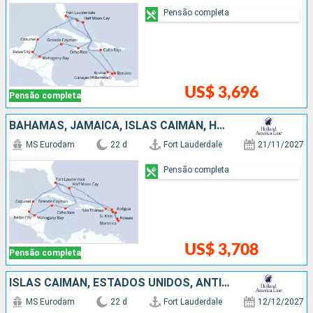
Pensão completa
US$ 3,696
Pensão completa
BAHAMAS, JAMAICA, ISLAS CAIMÁN, HONDURAS, BELIZE, MÉXICO, REPUBLICA DOMINICANA, ANTIGUA E BARBUDA, ESTADOS UNIDOS
MS Eurodam
22 d
Fort Lauderdale
21/11/2027
Pensão completa
US$ 3,708
Pensão completa
ISLAS CAIMÁN, ESTADOS UNIDOS, ANTIGUA E BARBUDA, MÉXICO, JAMAICA, BAHAMAS, REPUBLICA DOMINICANA, BELIZE, HONDURAS
MS Eurodam
22 d
Fort Lauderdale
12/12/2027