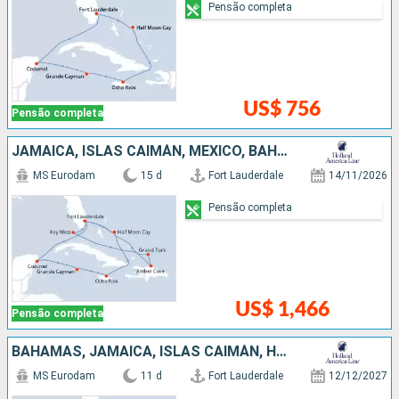
Pensão completa
US$ 756
Pensão completa
JAMAICA, ISLAS CAIMÁN, MÉXICO, BAHAMAS, REPUBLICA DOMINICANA, ESTADOS UNIDOS
MS Eurodam
15 d
Fort Lauderdale
14/11/2026
Pensão completa
US$ 1,466
Pensão completa
BAHAMAS, JAMAICA, ISLAS CAIMÁN, HONDURAS, BELIZE, MÉXICO, ESTADOS UNIDOS
MS Eurodam
11 d
Fort Lauderdale
12/12/2027