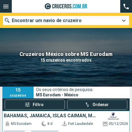
Encontrar um navio de cruzeiro
Quando ir?
Cruzeiros México sobre MS Eurodam
15 cruzeiros encontrados
Data de partida
Cidades
Companhias
15
Os seus critérios de pesquisa:
Pesquisar
MS Eurodam - México
cruzeiros
Filtro
Ordenar
BAHAMAS, JAMAICA, ISLAS CAIMÁN, MÉXICO, ESTADOS UNIDOS
MS Eurodam
8 d
Fort Lauderdale
05/12/2026