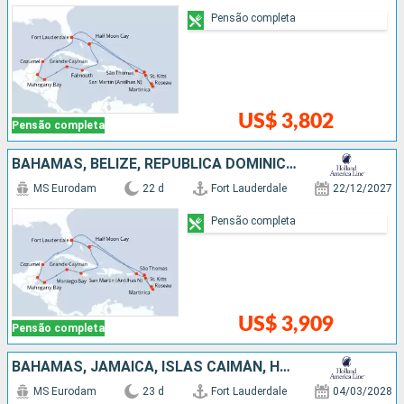
Pensão completa
US$ 3,802
Pensão completa
BAHAMAS, BELIZE, REPUBLICA DOMINICANA, HONDURAS, ESTADOS UNIDOS, ISLAS CAIMÁN, ANTIGUA E BARBUDA, MÉXICO, JAMAICA
MS Eurodam
22 d
Fort Lauderdale
22/12/2027
Pensão completa
US$ 3,909
Pensão completa
BAHAMAS, JAMAICA, ISLAS CAIMÁN, HONDURAS, BELIZE, MÉXICO, REPUBLICA DOMINICANA, ANTIGUA E BARBUDA, ESTADOS UNIDOS
MS Eurodam
23 d
Fort Lauderdale
04/03/2028