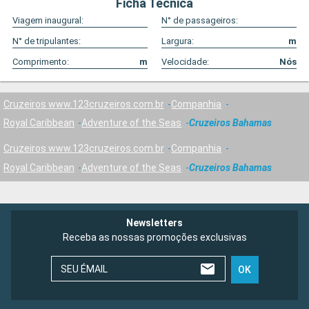
Ficha Técnica
Viagem inaugural:
N° de passageiros:
N° de tripulantes:
Largura:
m
Comprimento:
m
Velocidade:
Nós
Cruzeiros www.123cruzeiros.com.br
Companhia
Royal Caribbean
Adventure of the Seas
Cruzeiros Bahamas
Cruzeiros www.123cruzeiros.com.br
Companhia
Royal Caribbean
Adventure of the Seas
Cruzeiros Bahamas
Newsletters
Receba as nossas promoções exclusivas
SEU ÉMAIL
OK