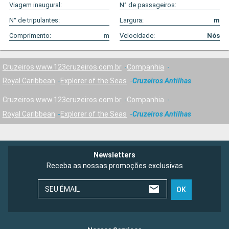
Viagem inaugural:
N° de passageiros:
N° de tripulantes:
Largura:
m
Comprimento:
m
Velocidade:
Nós
Cruzeiros www.123cruzeiros.com.br
Companhia
Royal Caribbean
Explorer of the Seas
Cruzeiros Antilhas
Cruzeiros www.123cruzeiros.com.br
Companhia
Royal Caribbean
Explorer of the Seas
Cruzeiros Antilhas
Newsletters
Receba as nossas promoções exclusivas
SEU ÉMAIL
OK