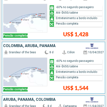
-60% no segundo passageiro
Até -$650/cabine
Entretenimento a bordo incluído
Pensão completa
US$ 1,428
Pensão completa
COLOMBIA, ARUBA, PANAMÁ
Grandeur of the Seas
8 d
Cólon
10/04/2027
-60% no segundo passageiro
Até -$650/cabine
Entretenimento a bordo incluído
Pensão completa
US$ 1,544
Pensão completa
ARUBA, PANAMÁ, COLOMBIA
Grandeur of the Seas
8 d
Cartagena
11/04/2027