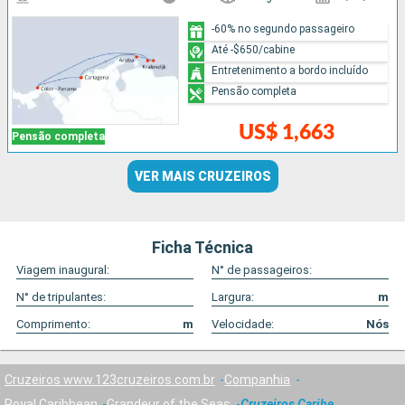
-60% no segundo passageiro
Até -$650/cabine
Entretenimento a bordo incluído
Pensão completa
US$ 1,663
Pensão completa
VER MAIS CRUZEIROS
Ficha Técnica
Viagem inaugural:
N° de passageiros:
N° de tripulantes:
Largura:
m
Comprimento:
m
Velocidade:
Nós
Cruzeiros www.123cruzeiros.com.br
Companhia
Royal Caribbean
Grandeur of the Seas
Cruzeiros Caribe