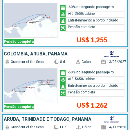
-60% no segundo passageiro
Até -$650/cabine
Entretenimento a bordo incluído
Pensão completa
US$ 1,255
Pensão completa
COLOMBIA, ARUBA, PANAMÁ
Grandeur of the Seas
8 d
Cólon
13/03/2027
-60% no segundo passageiro
Até -$650/cabine
Entretenimento a bordo incluído
Pensão completa
US$ 1,262
Pensão completa
ARUBA, TRINIDADE E TOBAGO, PANAMÁ
Grandeur of the Seas
11 d
Cólon
14/11/2026