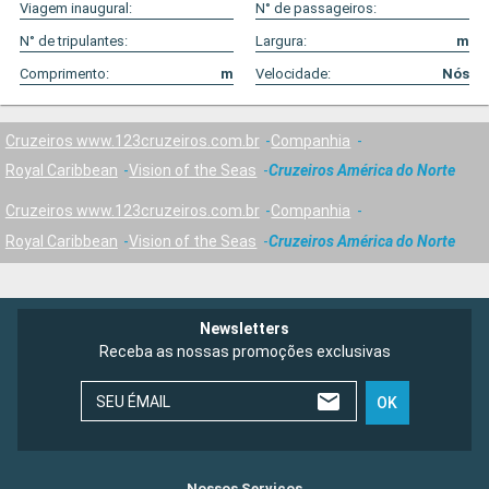
Viagem inaugural:
N° de passageiros:
N° de tripulantes:
Largura:
m
Comprimento:
m
Velocidade:
Nós
Cruzeiros www.123cruzeiros.com.br
Companhia
Royal Caribbean
Vision of the Seas
Cruzeiros América do Norte
Cruzeiros www.123cruzeiros.com.br
Companhia
Royal Caribbean
Vision of the Seas
Cruzeiros América do Norte
Newsletters
Receba as nossas promoções exclusivas
SEU ÉMAIL
OK
Nossos Serviços