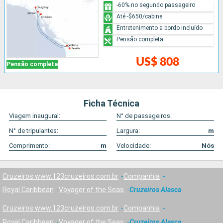
-60% no segundo passageiro
Até -$650/cabine
Entretenimento a bordo incluído
Pensão completa
US$ 808
Pensão completa
Ficha Técnica
Viagem inaugural:
N° de passageiros:
N° de tripulantes:
Largura:
m
Comprimento:
m
Velocidade:
Nós
Cruzeiros www.123cruzeiros.com.br
Companhia
Royal Caribbean
Voyager of the Seas
Cruzeiros Alasca
Cruzeiros www.123cruzeiros.com.br
Companhia
Royal Caribbean
Voyager of the Seas
Cruzeiros Alasca