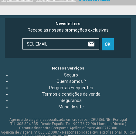
Newsletters
Receba as nossas promoções exclusivas
SEU ÉMAIL
OK
Nossos Serviços
Seguro
Quem somos ?
Perguntas Frequentes
Termos e condições de venda
Segurança
Mapa do site
Agência de viagens especializada em cruzeiros - CRUISELINE - Portugal
Tel: 308 804 335 - Desde España Tel : 902 76 72 90( Llamada Directa )
Garantia financeira Groupama Apólice número 4000717380
Agência de viagens n° 006 02 0007 - Responsabilidade civil e profissional RC RSA