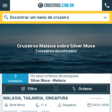
Encontrar um navio de cruzeiro
Quando ir?
Cruzeiros Malásia sobre Silver Muse
7 cruzeiros encontrados
Data de partida
Cidades
Companhias
7
Os seus critérios de pesquisa:
Pesquisar
Silver Muse - Malásia
cruzeiros
Filtro
Ordenar
MALÁSIA, TAILÃNDIA, SINGAPURA
Silver Muse
11 d
Singapura
04/01/2028