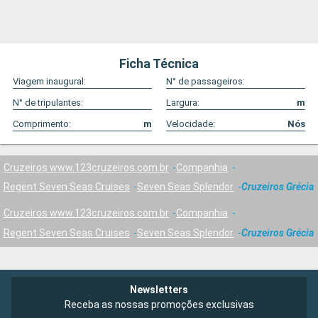
Ficha Técnica
Viagem inaugural:
N° de passageiros:
N° de tripulantes:
Largura:
m
Comprimento:
m
Velocidade:
Nós
Cruzeiros www.123cruzeiros.com.br
Companhia
Regent Seven Seas Cruises
Seven Seas Splendor
Cruzeiros Grécia
Cruzeiros www.123cruzeiros.com.br
Companhia
Regent Seven Seas Cruises
Seven Seas Splendor
Cruzeiros Grécia
Newsletters
Receba as nossas promoções exclusivas