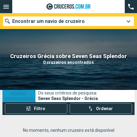
Encontrar um navio de cruzeiro
Quando ir?
Cruzeiros Grécia sobre Seven Seas Splendor
0 cruzeiros encontrados
Data de partida
Cidades
Companhias
Os seus critérios de pesquisa:
Pesquisar
Seven Seas Splendor - Grécia
Filtro
Ordenar
No momento, nenhum cruzeiro está disponível