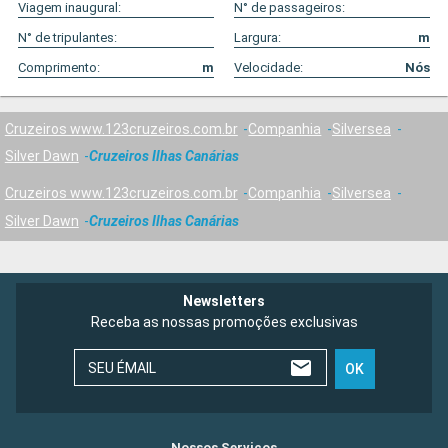
Viagem inaugural:
N° de passageiros:
N° de tripulantes:
Largura:
m
Comprimento:
m
Velocidade:
Nós
Cruzeiros www.123cruzeiros.com.br
Companhia
Silversea
Silver Dawn
Cruzeiros Ilhas Canárias
Cruzeiros www.123cruzeiros.com.br
Companhia
Silversea
Silver Dawn
Cruzeiros Ilhas Canárias
Newsletters
Receba as nossas promoções exclusivas
SEU ÉMAIL
OK
Nossos Serviços