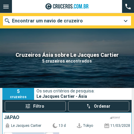
Encontrar um navio de cruzeiro
Quando ir?
Cruzeiros Ásia sobre Le Jacques Cartier
5 cruzeiros encontrados
Data de partida
Cidades
Companhias
5
Os seus critérios de pesquisa:
Pesquisar
Le Jacques Cartier - Ásia
cruzeiros
Filtro
Ordenar
JAPÃO
Le Jacques Cartier
13 d
Tokyo
11/03/2028