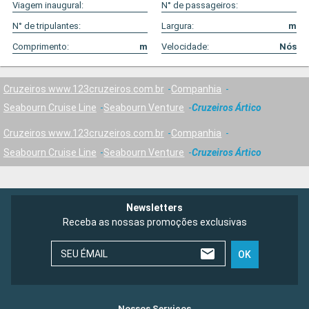
Viagem inaugural:
N° de passageiros:
N° de tripulantes:
Largura:
m
Comprimento:
m
Velocidade:
Nós
Cruzeiros www.123cruzeiros.com.br
Companhia
Seabourn Cruise Line
Seabourn Venture
Cruzeiros Ártico
Cruzeiros www.123cruzeiros.com.br
Companhia
Seabourn Cruise Line
Seabourn Venture
Cruzeiros Ártico
Newsletters
Receba as nossas promoções exclusivas
SEU ÉMAIL
OK
Nossos Serviços