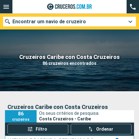
Encontrar um navio de cruzeiro
Quando ir?
Cruzeiros Caribe con Costa Cruzeiros
86 cruzeiros encontrados
Data de partida
Cidades
Companhias
Pesquisar
Cruzeiros Caribe con Costa Cruzeiros
86
Os seus critérios de pesquisa:
Costa Cruzeiros - Caribe
cruzeiros
Filtro
Ordenar