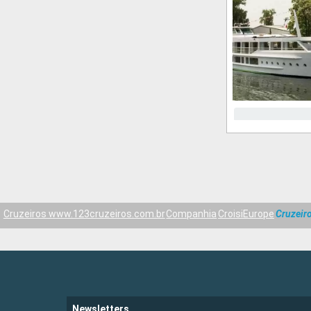
Cruzeiros www.123cruzeiros.com.br
Companhia
CroisiEurope
Cruzeir
Newsletters