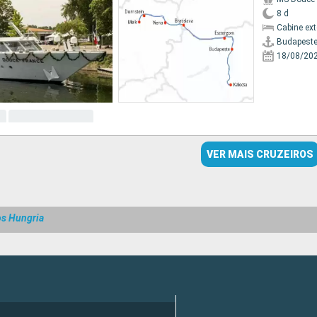
8 d
Cabine ex
Budapest
18/08/20
VER MAIS CRUZEIROS
os Hungria