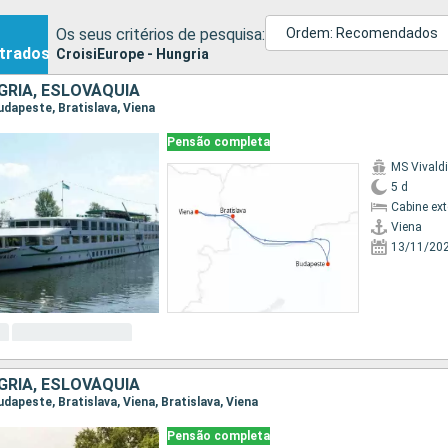
Os seus critérios de pesquisa:
Ordem: Recomendados
trados
CroisiEurope - Hungria
GRIA, ESLOVÁQUIA
Budapeste, Bratislava, Viena
Pensão completa
MS Vivaldi
5 d
Cabine ex
Viena
13/11/20
GRIA, ESLOVÁQUIA
Budapeste, Bratislava, Viena, Bratislava, Viena
Pensão completa