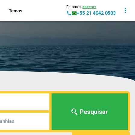
Estamos
abertos
Temas
+55 21 4042 0503
Pesquisar
anhias