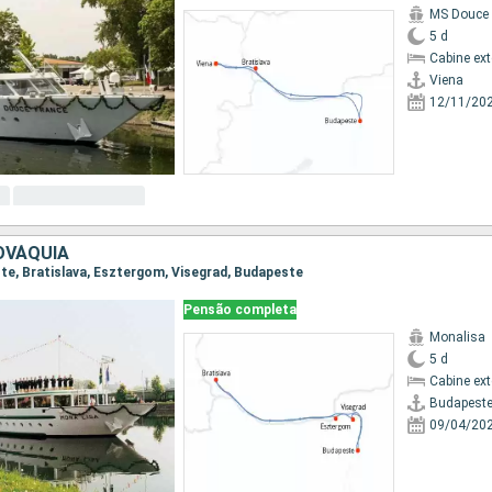
MS Douce 
5 d
Cabine ex
Viena
12/11/20
OVÁQUIA
ste, Bratislava, Esztergom, Visegrad, Budapeste
Pensão completa
Monalisa
5 d
Cabine ex
Budapest
09/04/20