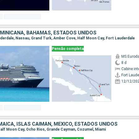
OMINICANA, BAHAMAS, ESTADOS UNIDOS
auderdale, Nassau, Grand Turk, Amber Cove, Half Moon Cay, Fort Lauderdale
Pensão completa
MS Eurod
8 d
Cabine int
Fort Laude
12/12/20
AICA, ISLAS CAIMÁN, MÉXICO, ESTADOS UNIDOS
, Half Moon Cay, Ocho Rios, Grande Cayman, Cozumel, Miami