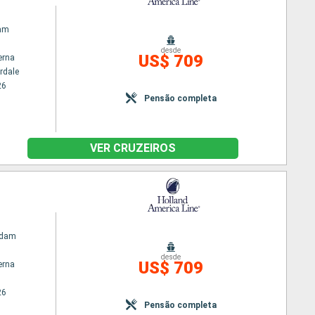
am
desde
US$ 709
erna
rdale
26
Pensão completa
VER CRUZEIROS
rdam
desde
US$ 709
erna
26
Pensão completa