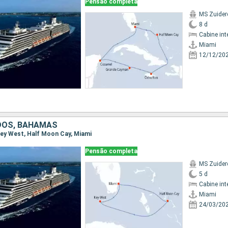
Pensão completa
MS Zuide
8 d
Cabine int
Miami
12/12/20
DOS, BAHAMAS
 Key West, Half Moon Cay, Miami
Pensão completa
MS Zuide
5 d
Cabine int
Miami
24/03/20