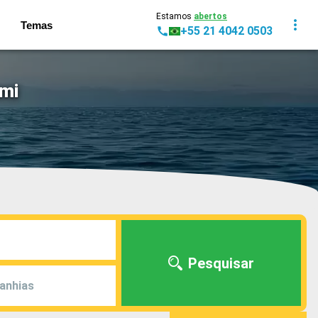
Estamos
abertos
Temas
+55 21 4042 0503
ami
Pesquisar
anhias