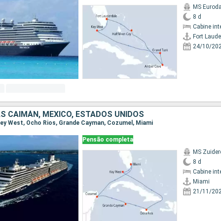
MS Eurod
8 d
Cabine int
Fort Laude
24/10/20
AS CAIMÁN, MÉXICO, ESTADOS UNIDOS
, Key West, Ocho Rios, Grande Cayman, Cozumel, Miami
Pensão completa
MS Zuide
8 d
Cabine int
Miami
21/11/20