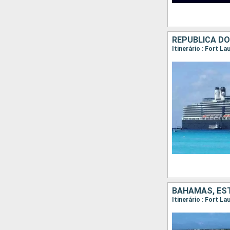
REPUBLICA D
Itinerário : Fort L
BAHAMAS, ES
Itinerário : Fort L