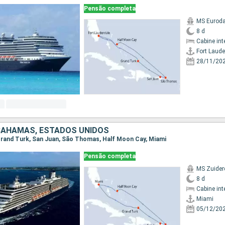
Pensão completa
MS Eurod
8 d
Cabine int
Fort Laude
28/11/20
 BAHAMAS, ESTADOS UNIDOS
, Grand Turk, San Juan, São Thomas, Half Moon Cay, Miami
Pensão completa
MS Zuide
8 d
Cabine int
Miami
05/12/20