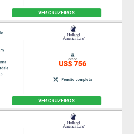
VER CRUZEIROS
le
am
desde
US$ 756
erna
rdale
26
Pensão completa
VER CRUZEIROS