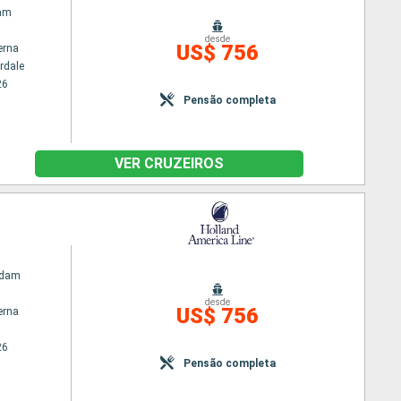
am
desde
US$ 756
erna
rdale
26
Pensão completa
VER CRUZEIROS
rdam
desde
US$ 756
erna
26
Pensão completa