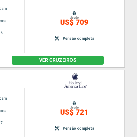
rdam
desde
US$ 709
erna
26
Pensão completa
VER CRUZEIROS
rdam
desde
US$ 721
erna
27
Pensão completa