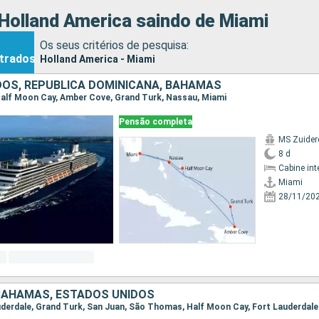
Holland America saindo de Miami
Os seus critérios de pesquisa:
trados
Holland America - Miami
DOS, REPUBLICA DOMINICANA, BAHAMAS
, Half Moon Cay, Amber Cove, Grand Turk, Nassau, Miami
Pensão completa
MS Zuide
8 d
Cabine int
Miami
28/11/20
 BAHAMAS, ESTADOS UNIDOS
Lauderdale, Grand Turk, San Juan, São Thomas, Half Moon Cay, Fort Lauderdale