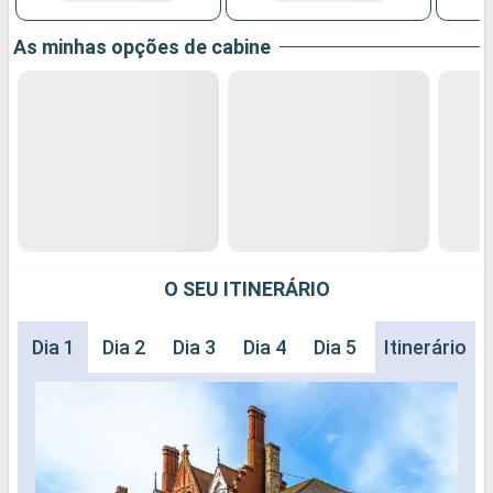
As minhas opções de cabine
O SEU ITINERÁRIO
Dia 1
Dia 2
Dia 3
Dia 4
Dia 5
Dia 6
Itinerário
Dia 