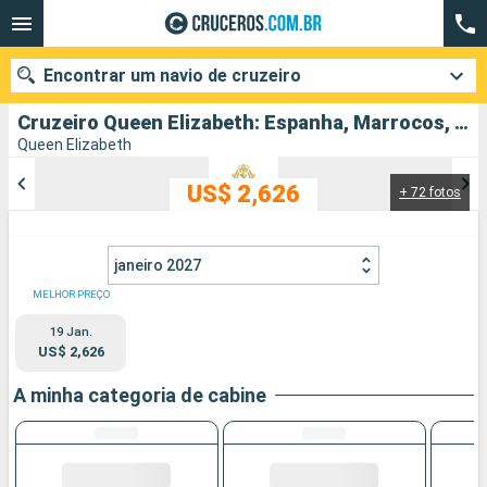
Encontrar um navio de cruzeiro
Cruzeiro Queen Elizabeth: Espanha, Marrocos, Portugal partindo de Southampton
Queen Elizabeth
US$ 2,626
+ 72 fotos
Quando ir?
Data de partida
janeiro 2027
Cidades
Companhias
MELHOR PREÇO
19 Jan.
Pesquisar
US$ 2,626
A minha categoria de cabine