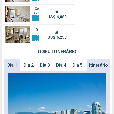
cabines
Cabine
varanda
Outras
US$ 6,888
cabines
Suíte
Outras
US$ 6,258
cabines
O SEU ITINERÁRIO
Dia 1
Dia 2
Dia 3
Dia 4
Dia 5
Dia 6
Itinerário
Dia 