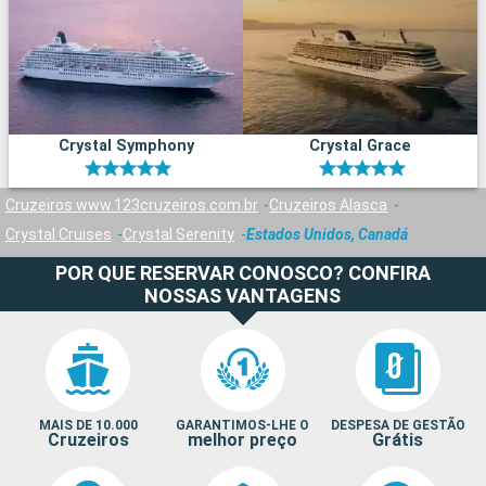
Crystal Symphony
Crystal Grace
Cruzeiros www.123cruzeiros.com.br
Cruzeiros Alasca
Crystal Cruises
Crystal Serenity
Estados Unidos, Canadá
POR QUE RESERVAR CONOSCO? CONFIRA
NOSSAS VANTAGENS
MAIS DE 10.000
GARANTIMOS-LHE O
DESPESA DE GESTÃO
Cruzeiros
melhor preço
Grátis