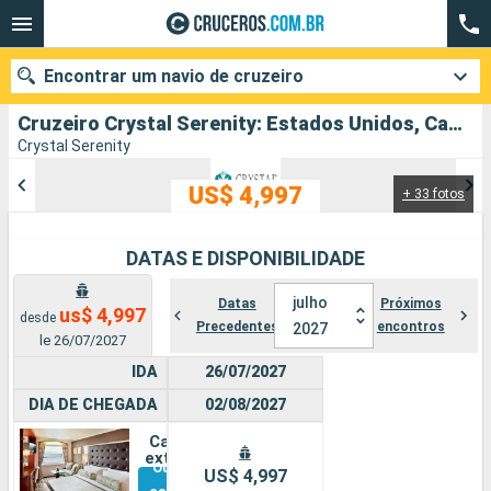
Encontrar um navio de cruzeiro
Cruzeiro Crystal Serenity: Estados Unidos, Canadá partindo de Vancouver
Crystal Serenity
US$ 4,997
+ 33 fotos
Quando ir?
Data de partida
DATAS E DISPONIBILIDADE
Cidades
Companhias
julho
Datas
Próximos
us$ 4,997
desde
Precedentes
encontros
2027
le 26/07/2027
Pesquisar
IDA
26/07/2027
DIA DE CHEGADA
02/08/2027
Cabine
externa
Outras
US$ 4,997