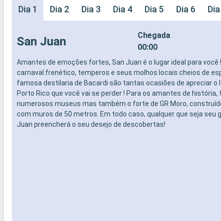
Dia 1
Dia 2
Dia 3
Dia 4
Dia 5
Dia 6
Dia
Chegada
San Juan
00:00
Amantes de emoções fortes, San Juan é o lugar ideal para você 
carnaval frenético, temperos e seus molhos locais cheios de esp
famosa destilaria de Bacardi são tantas ocasiões de apreciar o 
Porto Rico que você vai se perder ! Para os amantes de história,
numerosos museus mas também o forte de GR Moro, construído
com muros de 50 metros. Em todo caso, qualquer que seja seu 
Juan preencherá o seu desejo de descobertas!