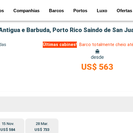
os
Companhias
Barcos
Portos
Luxo
Ofertas
 Antigua e Barbuda, Porto Rico Saindo de San Ju
idas
Últimas cabines!
Barco totalmente cheio at
desde
US$ 563
15 Nov.
28 Mar.
US$ 584
US$ 733