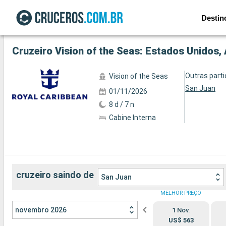
Destin
Ver a 18 fotos
Cruzeiro Vision of the Seas: Estados Unidos,
Outras part
Vision of the Seas
San Juan
01/11/2026
8 d / 7 n
Cabine Interna
cruzeiro saindo de
San Juan
MELHOR PREÇO
novembro 2026
1 Nov.
US$ 563