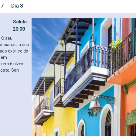
 7
Dia 8
Salida
20:00
! O seu
eciarias, a sua
lado exótico do
 tem
 em 6 níveis
gosto, San