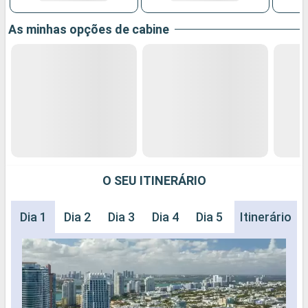
As minhas opções de cabine
O SEU ITINERÁRIO
Dia 1
Dia 2
Dia 3
Dia 4
Dia 5
Dia 6
Itinerário
Dia 