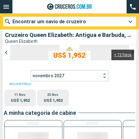
Encontrar um navio de cruzeiro
Cruzeiro Queen Elizabeth: Antigua e Barbuda, Grenada, Barbados, Santa Lucia, Estados Unidos partindo de Miami
Queen Elizabeth
US$ 1,952
+ 72 fotos
Quando ir?
Data de partida
novembro 2027
Cidades
Companhias
MELHOR PREÇO
11 Nov.
25 Nov.
Pesquisar
US$ 1,952
US$ 1,952
A minha categoria de cabine