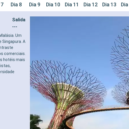
 7
Dia 8
Dia 9
Dia 10
Dia 11
Dia 12
Dia 13
Dia
Salida
---
 Malásia. Um
e Singapura. A
ntraste
os comerciais.
s hotéis mais
istas,
ersidade