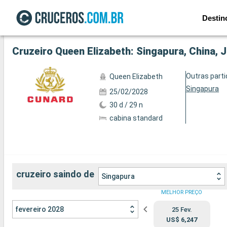
Destin
Ver a 72 fotos
Cruzeiro Queen Elizabeth: Singapura, China, 
Outras part
Queen Elizabeth
Singapura
25/02/2028
30 d / 29 n
cabina standard
cruzeiro saindo de
Singapura
MELHOR PREÇO
fevereiro 2028
25 Fev.
US$ 6,247