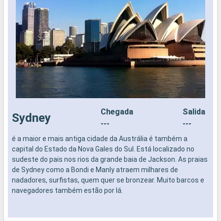
Chegada
Salida
Sydney
---
---
é a maior e mais antiga cidade da Austrália é também a
é
capital do Estado da Nova Gales do Sul. Está localizado no
c
sudeste do pais nos rios da grande baia de Jackson. As praias
s
de Sydney como a Bondi e Manly atraem milhares de
d
nadadores, surfistas, quem quer se bronzear. Muito barcos e
n
navegadores também estão por lá.
n