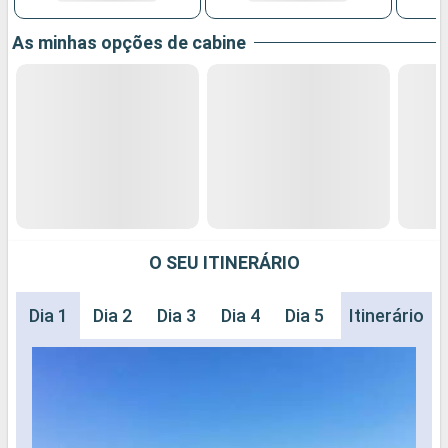
As minhas opções de cabine
O SEU ITINERÁRIO
Dia 1
Dia 2
Dia 3
Dia 4
Dia 5
Dia 6
Itinerário
Dia 