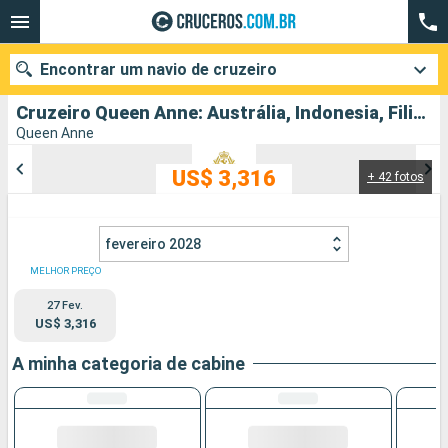
Encontrar um navio de cruzeiro
Cruzeiro Queen Anne: Austrália, Indonesia, Filipinas, China partindo de Sydney
Queen Anne
US$ 3,316
+ 42 fotos
Quando ir?
Data de partida
fevereiro 2028
Cidades
Companhias
MELHOR PREÇO
27 Fev.
Pesquisar
US$ 3,316
A minha categoria de cabine