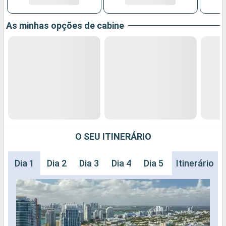
As minhas opções de cabine
O SEU ITINERÁRIO
Dia 1
Dia 2
Dia 3
Dia 4
Dia 5
Dia 6
Itinerário
Dia 