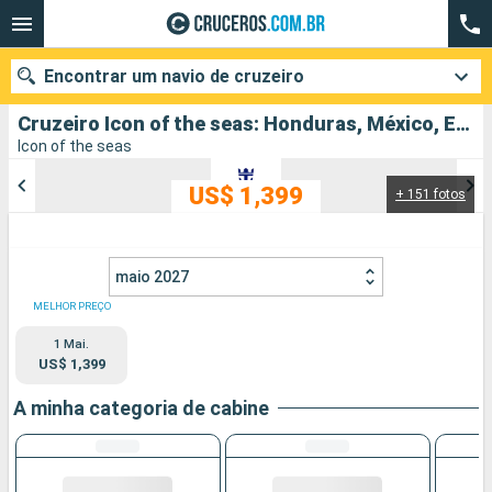
Encontrar um navio de cruzeiro
Cruzeiro Icon of the seas: Honduras, México, Estados Unidos partindo de Miami
Icon of the seas
US$ 1,399
+ 151 fotos
Quando ir?
Data de partida
maio 2027
Cidades
Companhias
MELHOR PREÇO
1 Mai.
Pesquisar
US$ 1,399
A minha categoria de cabine