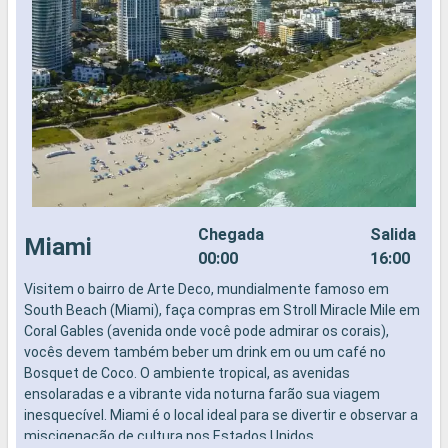
Chegada
Salida
Miami
00:00
16:00
Visitem o bairro de Arte Deco, mundialmente famoso em
N
South Beach (Miami), faça compras em Stroll Miracle Mile em
Coral Gables (avenida onde você pode admirar os corais),
vocês devem também beber um drink em ou um café no
Bosquet de Coco. O ambiente tropical, as avenidas
ensolaradas e a vibrante vida noturna farão sua viagem
inesquecível. Miami é o local ideal para se divertir e observar a
miscigenação de cultura nos Estados Unidos.