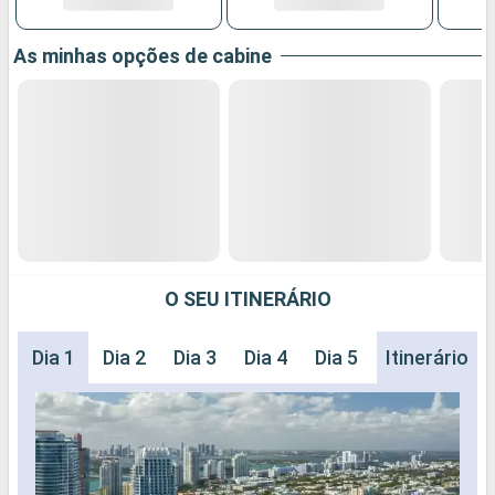
As minhas opções de cabine
O SEU ITINERÁRIO
Dia 1
Dia 2
Dia 3
Dia 4
Dia 5
Dia 6
Itinerário
Dia 