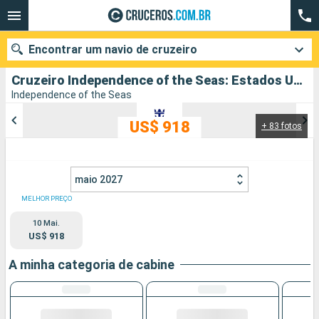
Encontrar um navio de cruzeiro
Cruzeiro Independence of the Seas: Estados Unidos, Aruba partindo de Miami
Independence of the Seas
US$ 918
+ 83 fotos
Quando ir?
Data de partida
maio 2027
Cidades
Companhias
MELHOR PREÇO
10 Mai.
Pesquisar
US$ 918
A minha categoria de cabine