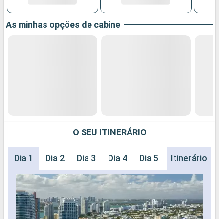
As minhas opções de cabine
O SEU ITINERÁRIO
Dia 1
Dia 2
Dia 3
Dia 4
Dia 5
Dia 6
Itinerário