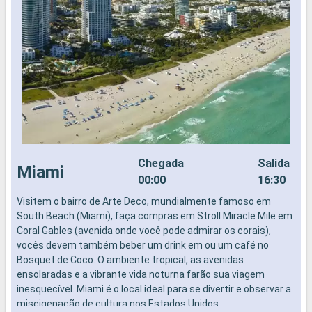
Chegada
Salida
Miami
00:00
16:30
Visitem o bairro de Arte Deco, mundialmente famoso em
N
South Beach (Miami), faça compras em Stroll Miracle Mile em
B
Coral Gables (avenida onde você pode admirar os corais),
P
vocês devem também beber um drink em ou um café no
v
Bosquet de Coco. O ambiente tropical, as avenidas
c
ensolaradas e a vibrante vida noturna farão sua viagem
c
inesquecível. Miami é o local ideal para se divertir e observar a
h
miscigenação de cultura nos Estados Unidos.
a