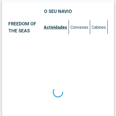
R
i
O SEU NAVIO
m
d
FREEDOM OF
Actividades
Conveses
Cabines
THE SEAS