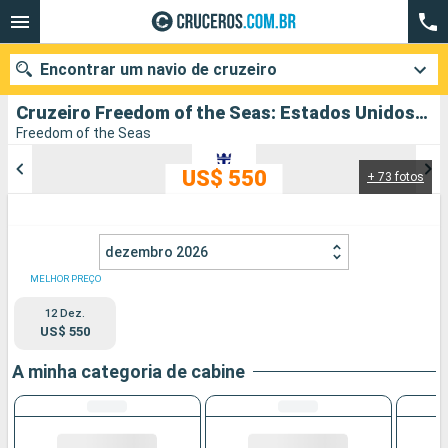
Encontrar um navio de cruzeiro
Cruzeiro Freedom of the Seas: Estados Unidos, Bahamas, México partindo de Miami
Freedom of the Seas
US$ 550
+ 73 fotos
Quando ir?
Data de partida
dezembro 2026
Cidades
Companhias
MELHOR PREÇO
12 Dez.
Pesquisar
US$ 550
A minha categoria de cabine