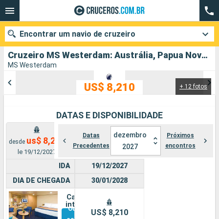
Encontrar um navio de cruzeiro
Cruzeiro MS Westerdam: Austrália, Papua Nova Guiné, Fidji (ilhas), Tonga, Nova Zelândia partindo de Sydney
MS Westerdam
US$ 8,210
+ 12 fotos
Quando ir?
Data de partida
DATAS E DISPONIBILIDADE
Cidades
Companhias
dezembro
Datas
Próximos
us$ 8,210
desde
Precedentes
encontros
2027
le 19/12/2027
Pesquisar
IDA
19/12/2027
DIA DE CHEGADA
30/01/2028
Cabine
interna
Outras
US$ 8,210