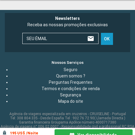
Newsletters
Receba as nossas promoções exclusivas
SEU ÉMAIL
OK
Nossos Serviços
Seguro
Quem somos ?
Perguntas Frequentes
Termos e condições de venda
Segurança
Mapa do site
Agência de viagens especializada em cruzeiros - CRUISELINE - Portugal
Tel: 308 804 335 - Desde España Tel : 902 76 72 90( Llamada Directa )
Garantia financeira Groupama Apólice número 4000717380
Agência de viagens n° 006 02 0007 - Responsabilidade civil e profissional RC RSA
de 10 000 000 EUROS© CRUISELINE 2026 - all rights reserved
195 US$ /Noite