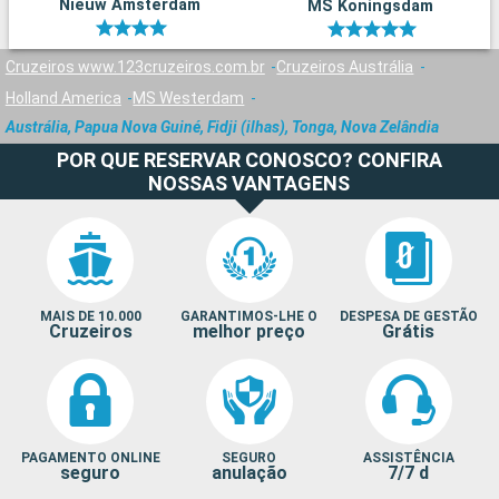
Nieuw Amsterdam
MS Koningsdam
Cruzeiros www.123cruzeiros.com.br
Cruzeiros Austrália
Holland America
MS Westerdam
Austrália, Papua Nova Guiné, Fidji (ilhas), Tonga, Nova Zelândia
POR QUE RESERVAR CONOSCO? CONFIRA
NOSSAS VANTAGENS
MAIS DE 10.000
GARANTIMOS-LHE O
DESPESA DE GESTÃO
Cruzeiros
melhor preço
Grátis
PAGAMENTO ONLINE
SEGURO
ASSISTÊNCIA
seguro
anulação
7/7 d