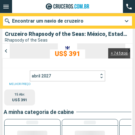
Encontrar um navio de cruzeiro
Cruzeiro Rhapsody of the Seas: México, Estados Unidos partindo de Miami
Rhapsody of the Seas
US$ 391
+ 74 fotos
Quando ir?
Data de partida
abril 2027
Cidades
Companhias
MELHOR PREÇO
15 Abr.
Pesquisar
US$ 391
A minha categoria de cabine