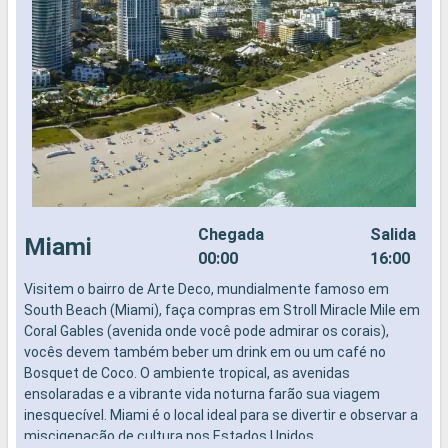
Chegada
Salida
Miami
00:00
16:00
Visitem o bairro de Arte Deco, mundialmente famoso em
N
South Beach (Miami), faça compras em Stroll Miracle Mile em
Coral Gables (avenida onde você pode admirar os corais),
vocês devem também beber um drink em ou um café no
Bosquet de Coco. O ambiente tropical, as avenidas
ensolaradas e a vibrante vida noturna farão sua viagem
inesquecível. Miami é o local ideal para se divertir e observar a
miscigenação de cultura nos Estados Unidos.