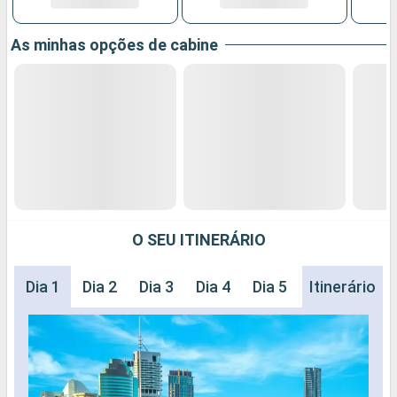
As minhas opções de cabine
O SEU ITINERÁRIO
Dia 1
Dia 2
Dia 3
Dia 4
Dia 5
Dia 6
Itinerário
Dia 