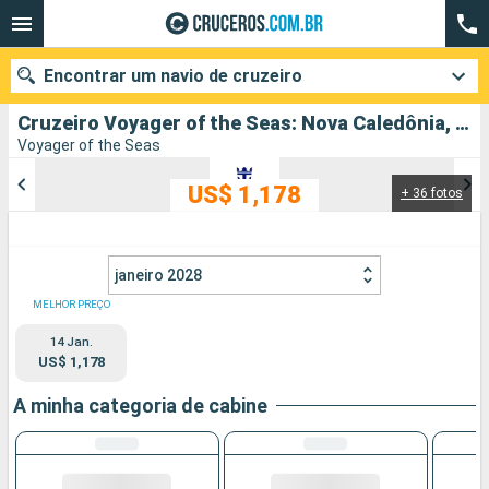
Encontrar um navio de cruzeiro
Cruzeiro Voyager of the Seas: Nova Caledônia, Austrália partindo de Brisbane
Voyager of the Seas
US$ 1,178
+ 36 fotos
Quando ir?
Data de partida
janeiro 2028
Cidades
Companhias
MELHOR PREÇO
14 Jan.
Pesquisar
US$ 1,178
A minha categoria de cabine