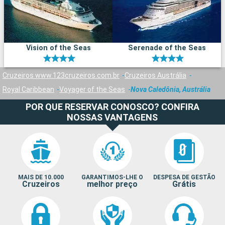
Vision of the Seas
Serenade of the Seas
Cruzeiros www.123cruzeiros.com.br
Cruzeiros Austrália
Royal Caribbean
Voyager of the Seas
Nova Caledônia, Austrália
POR QUE RESERVAR CONOSCO? CONFIRA
NOSSAS VANTAGENS
MAIS DE 10.000
GARANTIMOS-LHE O
DESPESA DE GESTÃO
Cruzeiros
melhor preço
Grátis